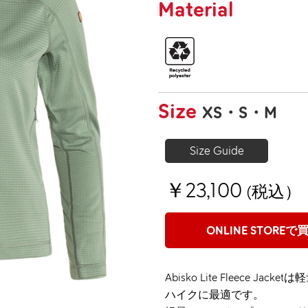
Material
Size
XS
S
M
Size Guide
￥23,100
(税込）
ONLINE STOREで
Abisko Lite Fleece
ハイクに最適です。