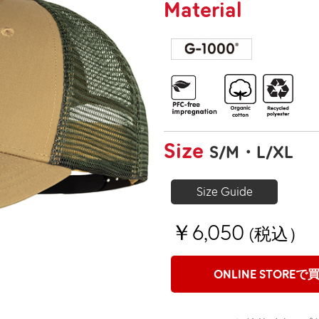
Material
Size
S/M
L/XL
Size Guide
￥6,050
(税込）
ONLINE STOREで