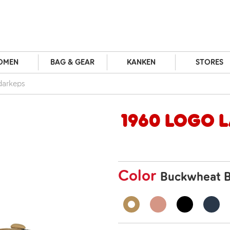
OMEN
BAG & GEAR
KANKEN
STORES
darkeps
1960 Logo 
Color
Buckwheat 