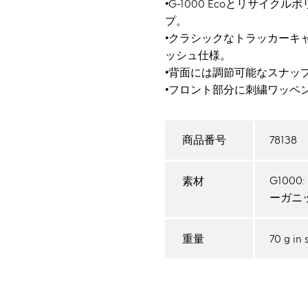
•G-1000 Ecoとリサイ
プ。
•クラシックなトラッカーキ
ッシュ仕様。
•背面には調節可能なスナッ
•フロント部分に刺繍ワッペ
78138
商品番号
G100
素材
ーガニッ
70 g in 
重量