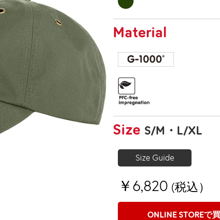
Material
Size
S/M
L/XL
Size Guide
￥6,820
(税込）
ONLINE STOREで