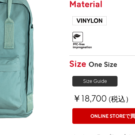
Material
Size
One Size
Size Guide
￥18,700
(税込）
ONLINE STOREで