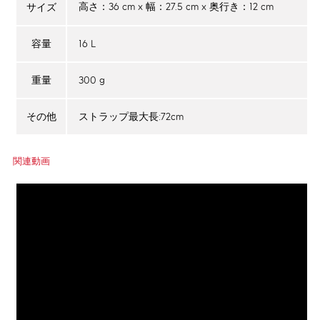
高さ：36 cm x 幅：27.5 cm x 奥行き：12 cm
サイズ
16 L
容量
300 g
重量
ストラップ最大長:72cm
その他
関連動画