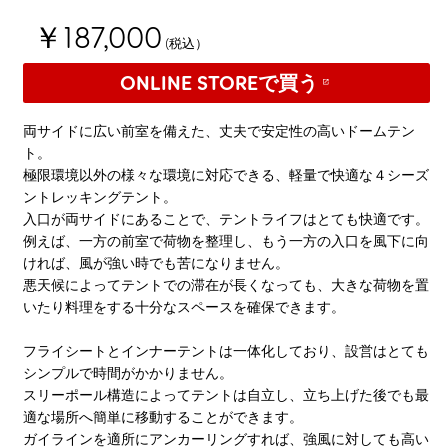
￥187,000
(税込）
ONLINE STOREで買う
両サイドに広い前室を備えた、丈夫で安定性の高いドームテン
ト。
極限環境以外の様々な環境に対応できる、軽量で快適な４シーズ
ントレッキングテント。
入口が両サイドにあることで、テントライフはとても快適です。
例えば、一方の前室で荷物を整理し、もう一方の入口を風下に向
ければ、風が強い時でも苦になりません。
悪天候によってテントでの滞在が長くなっても、大きな荷物を置
いたり料理をする十分なスペースを確保できます。
フライシートとインナーテントは一体化しており、設営はとても
シンプルで時間がかかりません。
スリーポール構造によってテントは自立し、立ち上げた後でも最
適な場所へ簡単に移動することができます。
ガイラインを適所にアンカーリングすれば、強風に対しても高い