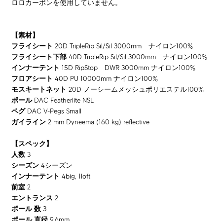
ロロカーボンを使用していません。
【素材】
フライシート
20D TripleRip Sil/Sil 3000mm ナイロン100%
フライシート下部
40D TripleRip Sil/Sil 3000mm ナイロン100%
インナーテント
15D RipStop DWR 3000mm ナイロン100%
フロアシート
40D PU 10000mm ナイロン100%
モスキートネット
20D ノーシームメッシュポリエステル100%
ポール
DAC Featherlite NSL
ペグ
DAC V-Pegs Small
ガイライン
2 mm Dyneema (160 kg) reflective
【スペック】
人数
3
シーズン
4シーズン
インナーテント
4big, 1loft
前室
2
エントランス
2
ポール 数
3
ポール 直径
9.6mm