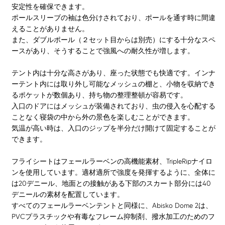
安定性を確保できます。
ポールスリーブの袖は色分けされており、ポールを通す時に間違
えることがありません。
また、ダブルポール（２セット目からは別売）にする十分なスペ
ースがあり、そうすることで強風への耐久性が増します。
テント内は十分な高さがあり、座った状態でも快適です。インナ
ーテント内には取り外し可能なメッシュの棚と、小物を収納でき
るポケットが数個あり、持ち物の整理整頓が容易です。
入口のドアにはメッシュが装備されており、虫の侵入を心配する
ことなく寝袋の中から外の景色を楽しむことができます。
気温が高い時は、入口のジップを半分だけ開けて固定することが
できます。
フライシートはフェールラーベンの高機能素材、TripleRipナイロ
ンを使用しています。適材適所で強度を発揮するように、全体に
は20デニール、地面との接触がある下部のスカート部分には40
デニールの素材を配置しています。
すべてのフェールラーベンテントと同様に、Abisko Dome 2は、
PVCプラスチックや有毒なフレーム抑制剤、撥水加工のためのフ