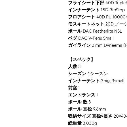
フライシート下部
40D Trip
インナーテント
15D RipStop
フロアシート
40D PU 100
モスキートネット
20D ノ
ポール
DAC Featherlite NSL
ペグ
DAC V-Pegs Small
ガイライン
2 mm Dyneema (160
【スペック】
人数
3
シーズン
4シーズン
インナーテント
3big, 3small
前室
1
エントランス
1
ポール 数
3
ポール 直径
9.6mm
収納サイズ 直径×長さ
20×43
総重量
3,030g