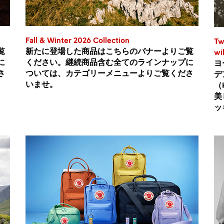
Fall & Winter 2026 Collection
Tw
覧
新たに登場した商品はこちらのバナーよりご覧
wi
に
ください。継続商品含む全てのラインナップに
ヨ
さ
ついては、カテゴリーメニューよりご覧くださ
デ
いませ。
（K
美
ッ