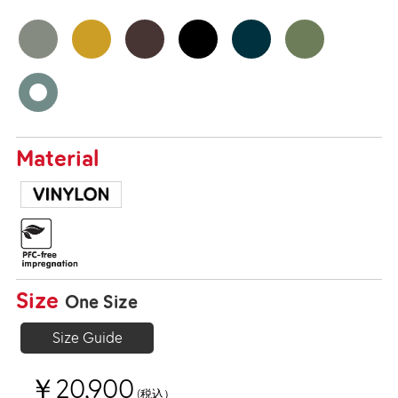
Material
Size
One Size
Size Guide
￥20,900
(税込）