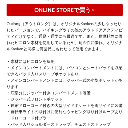
ONLINE STOREで買う
Outlong（アウトロング）は、オリジナルKankenの少しゆったり
したバージョンで、ハイキングやその他のアウトドアアクティビ
ティだけでなく、通勤・通学にも最適です。また、耐摩耗性に優
れたビニロン素材を使用しているため、耐久性に優れ、オリジナ
ルKankenと同様に何世代にもわたって使用できます。
・素材にはビニロンを採用
・メインコンパートメントには、パソコンとシートパッドを収納
できるパッド入りスリーブポケットあり
・メインコンパートメントには、ジッパー式の小型ポケットがあ
ります
・底部分にジッパー付きコンパートメント装備
・ジッパー式フロントポケット
・伸縮ドローコード付きの大型サイドポケットを両サイドに装備
・自転車ライトの取付けに便利なウェビング取り付けループあり
・ドローコード付プラー
・パッド入りショルダーストラップ、チェストストラップ