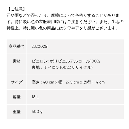
【ご注意】
汗や雨などで湿ったり、摩擦によって色移りすることがありま
す。特に淡い色の衣服着用時にはご注意ください。また、生地の
特性上、特に濃い色の商品にはシワやアタリ感がございます。
23200251
商品番号
ビニロン: ポリビニルアルコール100%
素材
裏地：ナイロン100%(リサイクル)
高さ : 40 cm x 幅 : 27.5 cm x 奥行 : 14 cm
サイズ
18 L
容量
500 g
重量