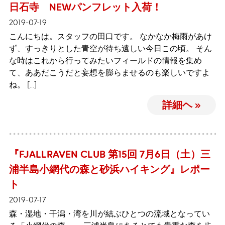
日石寺 NEWパンフレット入荷！
2019-07-19
こんにちは。スタッフの田口です。 なかなか梅雨があけ
ず、すっきりとした青空が待ち遠しい今日この頃。 そん
な時はこれから行ってみたいフィールドの情報を集め
て、ああだこうだと妄想を膨らませるのも楽しいですよ
ね。 […]
詳細ヘ »
『FJALLRAVEN CLUB 第15回 7月6日（土）三
浦半島小網代の森と砂浜ハイキング』レポー
ト
2019-07-17
森・湿地・干潟・湾を川が結ぶひとつの流域となってい