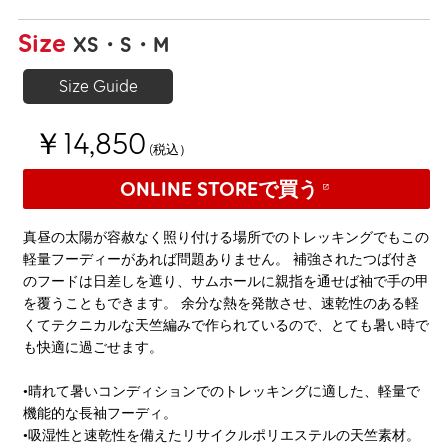
Size
XS
S
M
Size Guide
￥14,850
(税込）
ONLINE STOREで買う
真昼の太陽が容赦なく照り付ける場所でのトレッキングでもこの
軽量フーディーがあれば問題ありません。 補強されたつば付き
のフードは日差しを遮り、サムホールに親指を通せば袖で手の甲
を覆うこともできます。 余分な熱を発散させ、速乾性のある軽
くてテクニカルな天竺編みで作られているので、とても暑い時で
も快適に過ごせます。
•晴れて暑いコンディションでのトレッキングに適した、軽量で
機能的な長袖フーディ。
•吸湿性と速乾性を備えたリサイクルポリエステルの天竺素材。