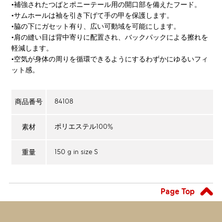
•補強されたつばとポニーテール用の開口部を備えたフード。
•サムホールは袖を引き下げて手の甲を保護します。
•脇の下にガセット有り、広い可動域を可能にします。
•肩の縫い目は背中寄りに配置され、バックパックによる擦れを
軽減します。
•空気が身体の周りを循環できるようにするわずかにゆるいフィ
ット感。
84108
商品番号
ポリエステル100%
素材
150 g in size S
重量
Page Top