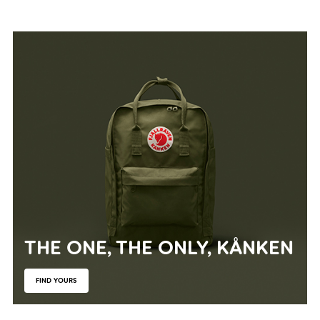
Previous
N
THE ONE, THE ONLY, KÅNKEN
FIND YOURS