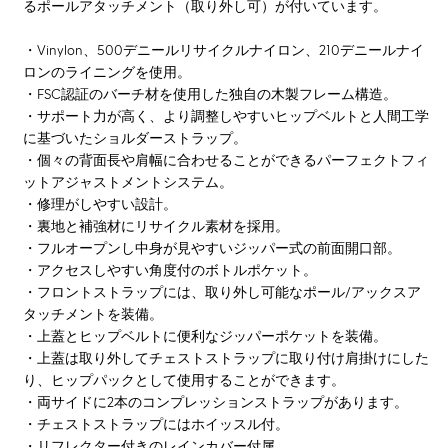
るポールアタッチメント（取り外し可）が付いています。
・Vinylon、500デニールリサイクルナイロン、210デニールナイ
ロンのライニングを使用。
・FSC認証のバーチ材を使用した独自の木製フレーム構造。
・サポート力が高く、より調整しやすいヒップベルトと人間工学
に基づいたショルダーストラップ。
・個々の背面長や肩幅に合わせることができるパーフェクトフィ
ットアジャストメントシステム。
・修理がしやすい設計。
・裏地と補強材にリサイクル素材を採用。
・フルオープンし中身が見やすいジッパー式の前面開口部。
・アクセスしやすい角度付のボトルポケット。
・フロントストラップには、取り外し可能なポール/アックスア
タッチメントを装備。
・上蓋とヒップベルトに便利なジッパーポケットを装備。
・上蓋は取り外してチェストストラップに取り付け肩掛けにした
り、ヒップパックとして使用することができます。
・両サイドに2本のコンプレッションストラップがあります。
・チェストストラップにはホイッスル付。
・リフレクター付きのレインカバー付属。