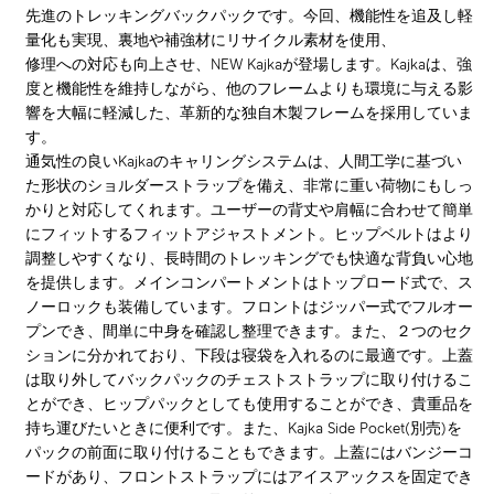
先進のトレッキングバックパックです。今回、機能性を追及し軽
量化も実現、裏地や補強材にリサイクル素材を使用、
修理への対応も向上させ、NEW Kajkaが登場します。Kajkaは、強
度と機能性を維持しながら、他のフレームよりも環境に与える影
響を大幅に軽減した、革新的な独自木製フレームを採用していま
す。
通気性の良いKajkaのキャリングシステムは、人間工学に基づい
た形状のショルダーストラップを備え、非常に重い荷物にもしっ
かりと対応してくれます。ユーザーの背丈や肩幅に合わせて簡単
にフィットするフィットアジャストメント。ヒップベルトはより
調整しやすくなり、長時間のトレッキングでも快適な背負い心地
を提供します。メインコンパートメントはトップロード式で、ス
ノーロックも装備しています。フロントはジッパー式でフルオー
プンでき、間単に中身を確認し整理できます。また、２つのセク
ションに分かれており、下段は寝袋を入れるのに最適です。上蓋
は取り外してバックパックのチェストストラップに取り付けるこ
とができ、ヒップパックとしても使用することができ、貴重品を
持ち運びたいときに便利です。また、Kajka Side Pocket(別売)を
パックの前面に取り付けることもできます。上蓋にはバンジーコ
ードがあり、フロントストラップにはアイスアックスを固定でき