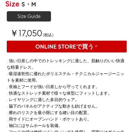
Size
S
M
Size Guide
￥17,050
(税込）
ONLINE STOREで買う
. 強い日差しの中でのトレッキングに適した、肌触りのいい快適
な軽量ドレス。
. 吸湿速乾性に優れたポリエステル・テクニカルジャージーニッ
トを素材に使用。
. 長袖とフードが強い日差しから守ってくれます。
. 快適なストレッチ素材で様々な体型にフィットします。
. レイヤリングに適した多目的ウェア。
. 脇下のパネルがアクティブな動きも妨げません。
. 擦れのリスクを最小限にする縫い目の配置。
. 両サイドにオープンハンド・ポケットあり。
. 袖口にはサムホールを装備。