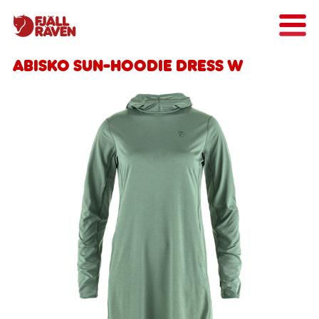
Abisko Sun-hoodie Dress W