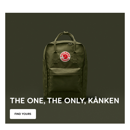
Previous
N
THE ONE, THE ONLY, KÅNKEN
FIND YOURS