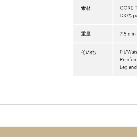
GORE-TE
素材
100% po
715 g in
重量
Fit/Wais
その他
Reinfor
Leg endi