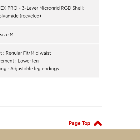
X PRO - 3-Layer Microgrid RGD Shell:
lyamide (recycled)
 size M
t : Regular Fit/Mid waist
cement : Lower leg
ng : Adjustable leg endings
Page Top