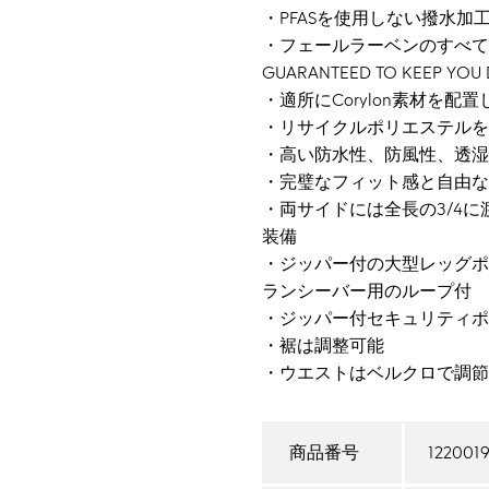
・PFASを使用しない撥水加
・フェールラーベンのすべてのG
GUARANTEED TO KEEP 
・適所にCorylon素材を配置
・リサイクルポリエステルを
・高い防水性、防風性、透湿
・完璧なフィット感と自由な
・両サイドには全長の3/4に
装備
・ジッパー付の大型レッグポ
ランシーバー用のループ付
・ジッパー付セキュリティポ
・裾は調整可能
・ウエストはベルクロで調節
122001
商品番号